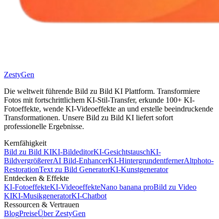
ZestyGen
Die weltweit führende Bild zu Bild KI Plattform. Transformiere
Fotos mit fortschrittlichem KI-Stil-Transfer, erkunde 100+ KI-
Fotoeffekte, wende KI-Videoeffekte an und erstelle beeindruckende
Transformationen. Unsere Bild zu Bild KI liefert sofort
professionelle Ergebnisse.
Kernfähigkeit
Bild zu Bild KI
KI-Bildeditor
KI-Gesichtstausch
KI-
Bildvergrößerer
AI Bild-Enhancer
KI-Hintergrundentferner
Altphoto-
Restoration
Text zu Bild Generator
KI-Kunstgenerator
Entdecken & Effekte
KI-Fotoeffekte
KI-Videoeffekte
Nano banana pro
Bild zu Video
KI
KI-Musikgenerator
KI-Chatbot
Ressourcen & Vertrauen
Blog
Preise
Über ZestyGen